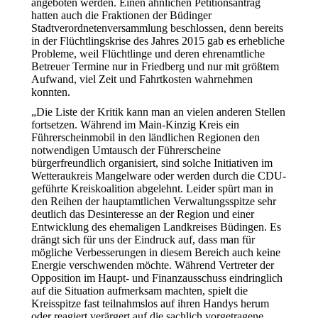
angeboten werden. Einen ähnlichen Petitionsantrag
hatten auch die Fraktionen der Büdinger
Stadtverordnetenversammlung beschlossen, denn bereits
in der Flüchtlingskrise des Jahres 2015 gab es erhebliche
Probleme, weil Flüchtlinge und deren ehrenamtliche
Betreuer Termine nur in Friedberg und nur mit größtem
Aufwand, viel Zeit und Fahrtkosten wahrnehmen
konnten.
„Die Liste der Kritik kann man an vielen anderen Stellen
fortsetzen. Während im Main-Kinzig Kreis ein
Führerscheinmobil in den ländlichen Regionen den
notwendigen Umtausch der Führerscheine
bürgerfreundlich organisiert, sind solche Initiativen im
Wetteraukreis Mangelware oder werden durch die CDU-
geführte Kreiskoalition abgelehnt. Leider spürt man in
den Reihen der hauptamtlichen Verwaltungsspitze sehr
deutlich das Desinteresse an der Region und einer
Entwicklung des ehemaligen Landkreises Büdingen. Es
drängt sich für uns der Eindruck auf, dass man für
mögliche Verbesserungen in diesem Bereich auch keine
Energie verschwenden möchte. Während Vertreter der
Opposition im Haupt- und Finanzausschuss eindringlich
auf die Situation aufmerksam machten, spielt die
Kreisspitze fast teilnahmslos auf ihren Handys herum
oder reagiert verärgert auf die sachlich vorgetragene