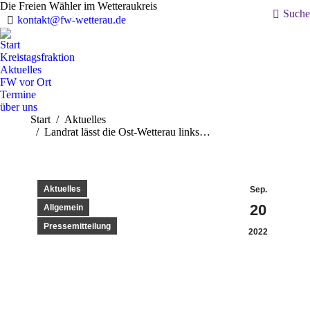
Die Freien Wähler im Wetteraukreis
Search:
Suche
kontakt@fw-wetterau.de
Start
Kreistagsfraktion
Aktuelles
FW vor Ort
Termine
über uns
Sie befinden sich hier:
Start
Aktuelles
Landrat lässt die Ost-Wetterau links…
Aktuelles
Sep.
20
Allgemein
Pressemitteilung
2022