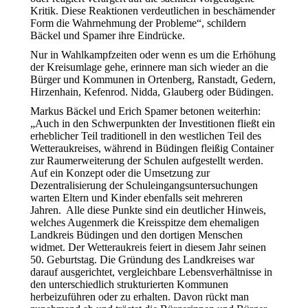
Kritik. Diese Reaktionen verdeutlichen in beschämender
Form die Wahrnehmung der Probleme“, schildern
Bäckel und Spamer ihre Eindrücke.
Nur in Wahlkampfzeiten oder wenn es um die Erhöhung
der Kreisumlage gehe, erinnere man sich wieder an die
Bürger und Kommunen in Ortenberg, Ranstadt, Gedern,
Hirzenhain, Kefenrod. Nidda, Glauberg oder Büdingen.
Markus Bäckel und Erich Spamer betonen weiterhin:
„Auch in den Schwerpunkten der Investitionen fließt ein
erheblicher Teil traditionell in den westlichen Teil des
Wetteraukreises, während in Büdingen fleißig Container
zur Raumerweiterung der Schulen aufgestellt werden.
Auf ein Konzept oder die Umsetzung zur
Dezentralisierung der Schuleingangsuntersuchungen
warten Eltern und Kinder ebenfalls seit mehreren
Jahren. Alle diese Punkte sind ein deutlicher Hinweis,
welches Augenmerk die Kreisspitze dem ehemaligen
Landkreis Büdingen und den dortigen Menschen
widmet. Der Wetteraukreis feiert in diesem Jahr seinen
50. Geburtstag. Die Gründung des Landkreises war
darauf ausgerichtet, vergleichbare Lebensverhältnisse in
den unterschiedlich strukturierten Kommunen
herbeizuführen oder zu erhalten. Davon rückt man