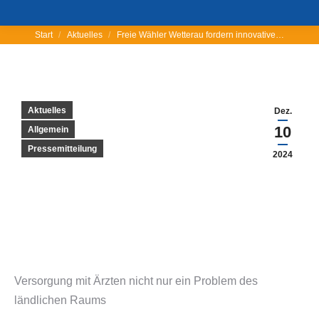
Start
Aktuelles
Freie Wähler Wetterau fordern innovative…
Sie befinden sich hier:
Aktuelles
Dez.
10
Allgemein
Pressemitteilung
2024
Versorgung mit Ärzten nicht nur ein Problem des
ländlichen Raums